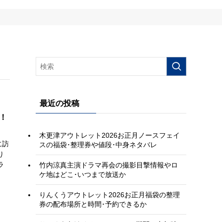
最近の投稿
！
木更津アウトレット2026お正月ノースフェイ
に訪
スの福袋･整理券や値段･中身ネタバレ
り
ラ
竹内涼真主演ドラマ再会の撮影目撃情報やロ
ケ地はどこ･いつまで放送か
りんくうアウトレット2026お正月福袋の整理
券の配布場所と時間･予約できるか