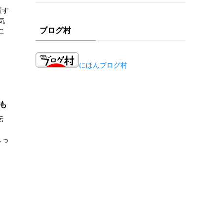
置す
気
ブログ村
こ
にほんブログ村
も
伝
、
しっ