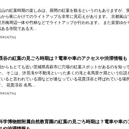
嵐山の紅葉時期の楽しみは、昼間の紅葉を観るというのもありますが、
れから夜にかけてのライトアップも非常に見応えがあります。 京都嵐山
渡月橋周辺一体や竹林などでライトアップが行われます。 また皇室ゆか
ある寺院である大...
/04/14(Thu)
渓谷の紅葉の見ごろ時期は？電車や車のアクセスや渋滞情報も
圏からもとても近い茨城県高萩市に穴場の紅葉スポットがあるのを知っ
か。 そこは、汐見滝や不動滝といった多くの滝と名馬里ケ淵という伝説
ていると言われている淵などが連なっている花貫渓谷と呼ばれている場
。 花貫渓谷 名馬...
/04/14(Thu)
科学博物館附属自然教育園の紅葉の見ごろ時期は？電車や車の
スや渋滞情報も