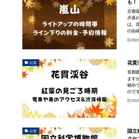
も！
京都
夕暮
は、
の由緒
2022
花貫
紅葉
首都
ます
秘め
のです
2022
国立
紅葉
クセ