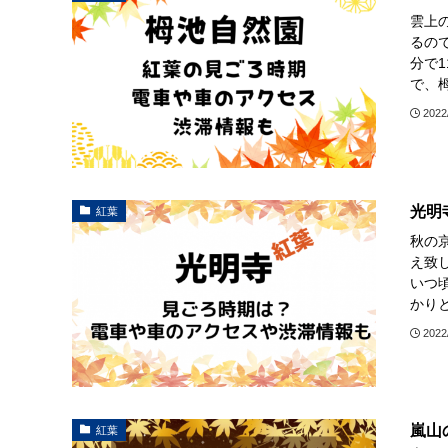
雲上
るの
分で
で、栂
2022
光明
紅葉
秋の
え致
いつ
かりと
2022
嵐山
紅葉