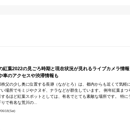
の紅葉2022の見ごろ時期と現在状況が見れるライブカメラ情報
や車のアクセスや渋滞情報も
県秩父の少し奥に位置する長瀞（ながとろ）は、都内からも近くて気軽
すい場所でモミジやクヌギ、ナラなどが群生しています。 例年紅葉まつ
催するほど紅葉スポットとしては、有名でとても素敵な場所です。 特に
りで有名な荒川の...
/06/18(Sat)