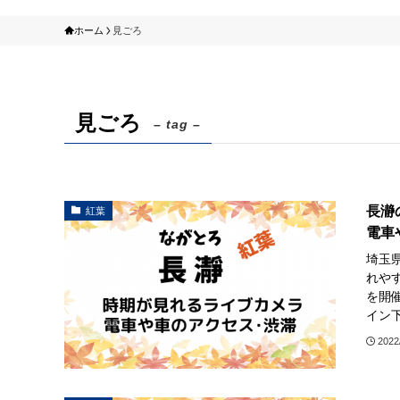
ホーム
見ごろ
見ごろ
– tag –
長瀞
紅葉
電車
埼玉
れや
を開
イン下
2022