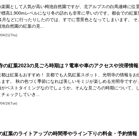
の楽園として人気が高い栂池自然園ですが、北アルプスの白馬連峰に位
で標高1,900mレベルになり冬の訪れも非常に早いのです。都会での紅葉
11月などに行ったりしたのでは、すでに雪景色となってしまいます。 そ
池自然園の紅葉の見...
/04/21(Thu)
寺の紅葉2023の見ごろ時期は？電車や車のアクセスや渋滞情報
京都は紅葉もおすすめ！ 京都でも人気紅葉スポット、光明寺の情報をお
します。 秋の色づく季節になれば美しいモミジが楽しめる光明寺ですが
頃がベストタイミングなのでしょうか。そんな見ごろの時期について、
チェックしていき...
/04/19(Tue)
の紅葉のライトアップの時間帯やライン下りの料金・予約情報