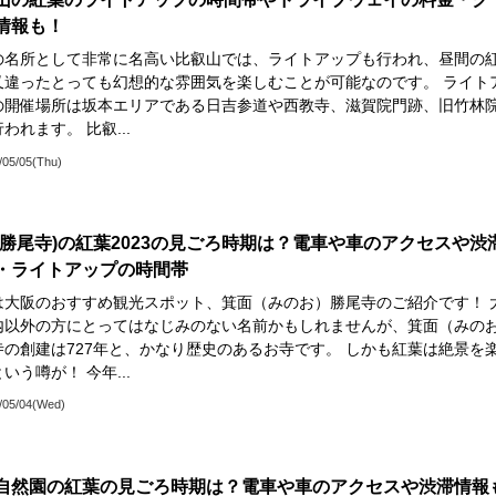
情報も！
の名所として非常に名高い比叡山では、ライトアップも行われ、昼間の
又違ったとっても幻想的な雰囲気を楽しむことが可能なのです。 ライト
の開催場所は坂本エリアである日吉参道や西教寺、滋賀院門跡、旧竹林
われます。 比叡...
/05/05(Thu)
(勝尾寺)の紅葉2023の見ごろ時期は？電車や車のアクセスや渋
・ライトアップの時間帯
は大阪のおすすめ観光スポット、箕面（みのお）勝尾寺のご紹介です！ 
内以外の方にとってはなじみのない名前かもしれませんが、箕面（みの
寺の創建は727年と、かなり歴史のあるお寺です。 しかも紅葉は絶景を
いう噂が！ 今年...
/05/04(Wed)
自然園の紅葉の見ごろ時期は？電車や車のアクセスや渋滞情報