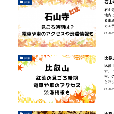
石山
紅葉
石山
地内
る由
カエデ
2022
比叡
紅葉
比叡
す。
横川
と呼び
2022
比叡
紅葉