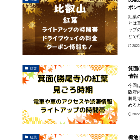
ポン
紅葉
とは
ップ
どで行
2022
箕面
紅葉
情報
今回
阪府
勝尾
めると
2022
栂池
紅葉