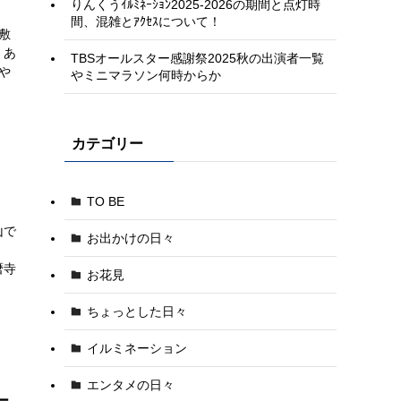
りんくうｲﾙﾐﾈｰｼｮﾝ2025-2026の期間と点灯時
間、混雑とｱｸｾｽについて！
敷
くあ
TBSオールスター感謝祭2025秋の出演者一覧
や
やミニマラソン何時からか
カテゴリー
TO BE
山で
お出かけの日々
、
暦寺
お花見
ちょっとした日々
イルミネーション
エンタメの日々
ー