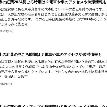
寺の紅葉2024見ごろ時期は？電車や車のアクセスや渋滞情報も
寺は滋賀県にある東寺真言宗の大本山で1300年の歴史を持つお寺です。 
には、天然記念物の硅灰岩をはじめとした国宝や重要文化財の建物が多
緒正しきお寺なのです。 その石山寺は紅葉の時期には約2000本のモミジ
が真っ赤に染まり...
/05/19(Thu)
山の紅葉の見ごろ時期は？電車や車のアクセスや渋滞情報も
山は京都と滋賀の県境にある歴史的に有名な最澄が開いた天台宗の総本
 ユネスコの世界文化遺産でもあり山全体が寺域となっていて東塔、西塔
の三塔十六谷から成り立っています。それらを合わせた総称を比叡山延
、寺域内には数百...
/05/06(Fri)
山の紅葉のライトアップの時間帯やドライブウェイの料金・ク