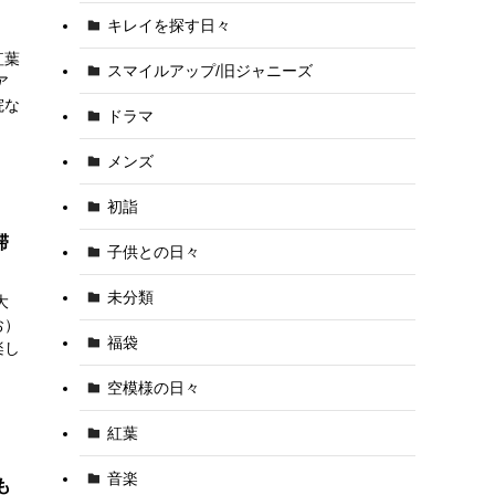
キレイを探す日々
紅葉
スマイルアップ/旧ジャニーズ
ア
院な
ドラマ
メンズ
初詣
滞
子供との日々
未分類
大
お）
福袋
楽し
空模様の日々
紅葉
音楽
も