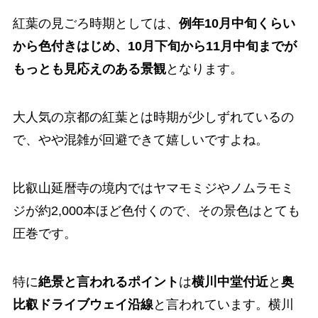
紅葉の見ごろ時期としては、
例年10月中旬くらい
から色付きはじめ、10月下旬から11月中旬までが
もっとも見応えのある景観
となります。
大人気の京都の紅葉とは時期が少しずれているの
で、やや混雑が回避できて嬉しいですよね。
比叡山延暦寺の境内ではヤマモミジやノムラモミ
ジが約2,000本ほど色付くので、その景色はとても
圧巻です。
特に
絶景と言われるポイント
は
横川中堂付近
と
奥
比叡ドライブウェイ沿線
と言われています。横川