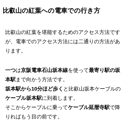
比叡山の紅葉への電車での行き方
比叡山の紅葉を堪能するためのアクセス方法です
が、電車でのアクセス方法には二通りの方法があ
ります。
一つ
は
京阪電車石山坂本線
を使って
最寄り駅の坂
本駅
まで向かう方法です。
坂本駅から10分ほど歩く
と比叡山坂本ケーブルの
ケーブル坂本駅
に到着します。
そこからケーブルに乗って
ケーブル延暦寺駅
で降
りればもう目の前です。