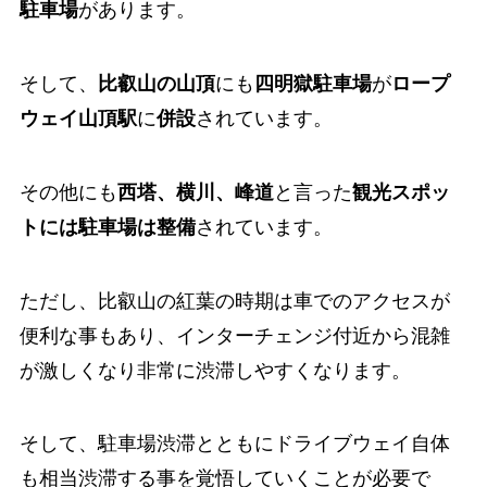
駐車場
があります。
そして、
比叡山の山頂
にも
四明獄駐車場
が
ロープ
ウェイ山頂駅
に
併設
されています。
その他にも
西塔、横川、峰道
と言った
観光スポッ
トには駐車場は整備
されています。
ただし、比叡山の紅葉の時期は車でのアクセスが
便利な事もあり、インターチェンジ付近から混雑
が激しくなり非常に渋滞しやすくなります。
そして、駐車場渋滞とともにドライブウェイ自体
も相当渋滞する事を覚悟していくことが必要で