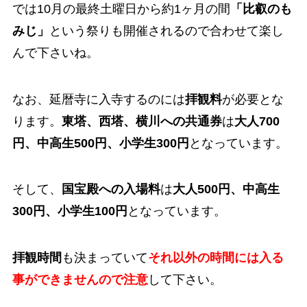
では10月の最終土曜日から約1ヶ月の間
「比叡のも
みじ」
という祭りも開催されるので合わせて楽し
んで下さいね。
なお、延暦寺に入寺するのには
拝観料
が必要とな
ります。
東塔、西塔、横川への共通券
は
大人700
円、中高生500円、小学生300円
となっています。
そして、
国宝殿への入場料
は
大人500円、中高生
300円、小学生100円
となっています。
拝観時間
も決まっていて
それ以外の時間には入る
事ができませんので注意
して下さい。