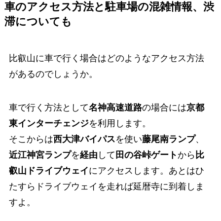
車のアクセス方法と駐車場の混雑情報、渋
滞についても
比叡山に車で行く場合はどのようなアクセス方法
があるのでしょうか。
車で行く方法として
名神高速道路
の場合には
京都
東インターチェンジ
を利用します。
そこからは
西大津バイパス
を使い
藤尾南ランプ
、
近江神宮ランプ
を
経由
して
田の谷峠ゲート
から
比
叡山ドライブウェイ
にアクセスします。あとはひ
たすらドライブウェイを走れば延暦寺に到着しま
すよ。