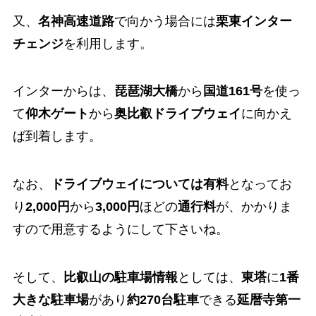
又、
名神高速道路
で向かう場合には
栗東インター
チェンジ
を利用します。
インターからは、
琵琶湖大橋
から
国道161号
を使っ
て
仰木ゲート
から
奥比叡ドライブウェイ
に向かえ
ば到着します。
なお、
ドライブウェイについては有料
となってお
り
2,000円
から
3,000円
ほどの
通行料
が、かかりま
すので用意するようにして下さいね。
そして、
比叡山の駐車場情報
としては、
東塔
に
1番
大きな駐車場
があり
約270台駐車
できる
延暦寺第一