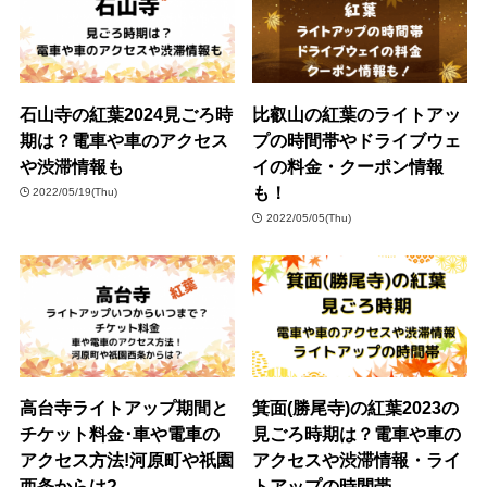
石山寺の紅葉2024見ごろ時
比叡山の紅葉のライトアッ
期は？電車や車のアクセス
プの時間帯やドライブウェ
や渋滞情報も
イの料金・クーポン情報
も！
2022/05/19(Thu)
2022/05/05(Thu)
高台寺ライトアップ期間と
箕面(勝尾寺)の紅葉2023の
チケット料金･車や電車の
見ごろ時期は？電車や車の
アクセス方法!河原町や祇園
アクセスや渋滞情報・ライ
西条からは?
トアップの時間帯