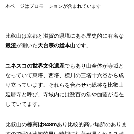
本ページはプロモーションが含まれています
比叡山は京都と滋賀の県境にある歴史的に有名な
最澄
が開いた
天台宗の総本山
です。
ユネスコの世界文化遺産
でもあり山全体が寺域と
なっていて東塔、西塔、横川の三塔十六谷から成
り立っています。それらを合わせた総称を比叡山
延暦寺と呼び、寺域内には数百の堂や伽藍が点在
していてます。
比叡山の
標高は848m
あり比較的高い場所のありま