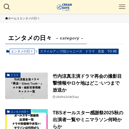
ホーム
エンタメの日々
エンタメの日々
– category –
エンタメの日々
スマイルアップ/旧ジャニーズ
ドラマ
音楽
TO BE
竹内涼真主演ドラマ再会の撮影目
ドラマ
撃情報やロケ地はどこ･いつまで
放送か
2025/12/16(Tue)
TBSオールスター感謝祭2025秋の
エンタメの日々
出演者一覧やミニマラソン何時か
らか