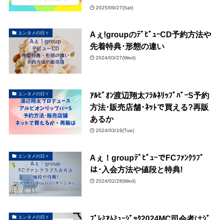
2025/09/27(Sat)
Aぇ!groupのﾃﾞﾋﾞｭｰCD予約方法や
エンタメの日々
先着特典･形態の違い
2024/03/27(Wed)
ｱﾙﾋﾞｵﾝ渡辺翔太ﾌﾗﾙﾈﾘｯﾌﾟﾊﾞｰS予約
エンタメの日々
方法･販売店舗･ﾈｯﾄで買える?再販
あるか
2024/03/19(Tue)
Aぇ！groupﾃﾞﾋﾞｭｰでFCﾌｧﾝｸﾗﾌﾞ
エンタメの日々
は･入会方法や値段と特典!
2024/02/28(Wed)
ﾌﾟﾚﾐｱﾑﾐｭｰｼﾞｯｸ2024MC司会者はｼﾞ
エンタメの日々