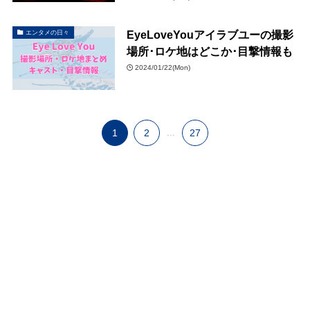
EyeLoveYouアイラブユーの撮影
エンタメの日々
場所･ロケ地はどこか･目撃情報も
2024/01/22(Mon)
1
2
...
27