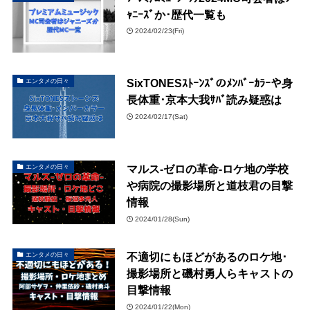
ｬﾆｰｽﾞか･歴代一覧も
2024/02/23(Fri)
SixTONESｽﾄｰﾝｽﾞのﾒﾝﾊﾞｰｶﾗｰや身
エンタメの日々
長体重･京本大我ｻﾊﾞ読み疑惑は
2024/02/17(Sat)
マルス-ゼロの革命-ロケ地の学校
エンタメの日々
や病院の撮影場所と道枝君の目撃
情報
2024/01/28(Sun)
不適切にもほどがあるのロケ地･
エンタメの日々
撮影場所と磯村勇人らキャストの
目撃情報
2024/01/22(Mon)