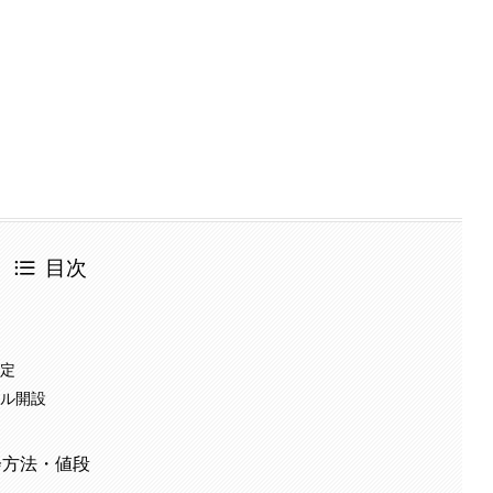
目次
決定
ネル開設
会方法・値段