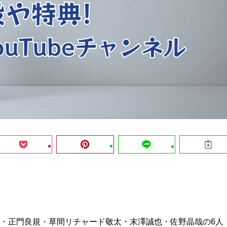
小島健・正門良規・草間リチャード敬太・末澤誠也・佐野晶哉の6人