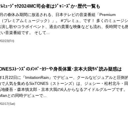
ﾐｱﾑﾐｭｰｼﾞｯｸ2024MC司会者はｼﾞｬﾆｰｽﾞか･歴代一覧も
月の春休み期間に放送される、日本テレビの音楽番組「Premium
ic（プレミアムミュージック）」。 #プレミュ、です！ 多くのミュージ
出演し歌やコラボイベント、過去の貴重な映像なども流れ、長時間でも
い音楽番組です。 そして...
/02/23(Fri)
TONESｽﾄｰﾝｽﾞのﾒﾝﾊﾞｰｶﾗｰや身長体重･京本大我ｻﾊﾞ読み疑惑は
0年1月22日に『ImitationRain』でデビュー、クールなビジュアルと圧倒
力で人気を集めるSixTONES（ストーンズ）は、ジェシー・松村北斗・
高地優吾・森本慎太郎・京本大我の6人からなるアイドルグループです。
wManとの同時デビューで...
/02/17(Sat)