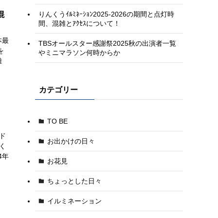
りんくうｲﾙﾐﾈｰｼｮﾝ2025-2026の期間と点灯時
混
間、混雑とｱｸｾｽについて！
本最
TBSオールスター感謝祭2025秋の出演者一覧
を
やミニマラソン何時からか
雑
カテゴリー
TO BE
ド
お出かけの日々
く
4年
お花見
ちょっとした日々
イルミネーション