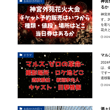
神宮
お出かけの日々
るか
神宮
す。2
を彩
花火と
2024
マル
ドラマ
202
は、
です
道枝駿
2024
酒々
お出かけの日々