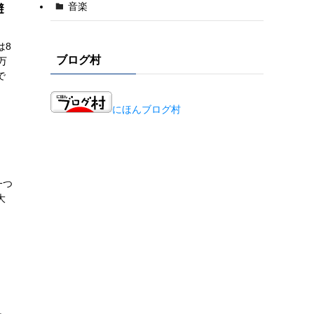
音楽
避
は8
ブログ村
万
で
にほんブログ村
一つ
大
。