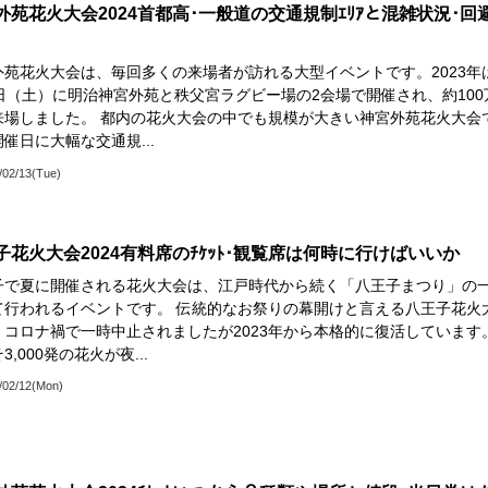
外苑花火大会2024首都高･一般道の交通規制ｴﾘｱと混雑状況･回
外苑花火大会は、毎回多くの来場者が訪れる大型イベントです。2023年
2日（土）に明治神宮外苑と秩父宮ラグビー場の2会場で開催され、約100
来場しました。 都内の花火大会の中でも規模が大きい神宮外苑花火大会
催日に大幅な交通規...
/02/13(Tue)
子花火大会2024有料席のﾁｹｯﾄ･観覧席は何時に行けばいいか
子で夏に開催される花火大会は、江戸時代から続く「八王子まつり」の
て行われるイベントです。 伝統的なお祭りの幕開けと言える八王子花火
、コロナ禍で一時中止されましたが2023年から本格的に復活しています
3,000発の花火が夜...
/02/12(Mon)