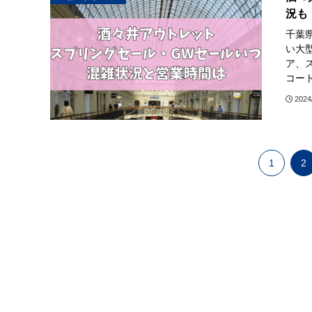
況も
千葉
い大
ア、
コート
2024
1
2