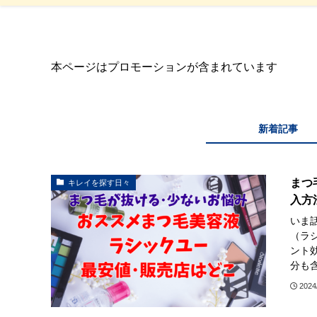
本ページはプロモーションが含まれています
新着記事
まつ
キレイを探す日々
入方
いま話
（ラ
ント
分も含
2024