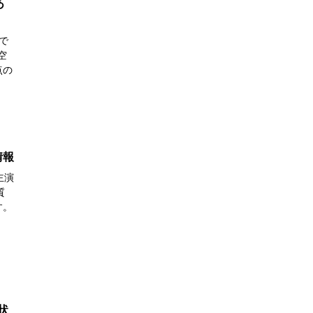
あ
で
空
点の
情報
主演
質
す。
状