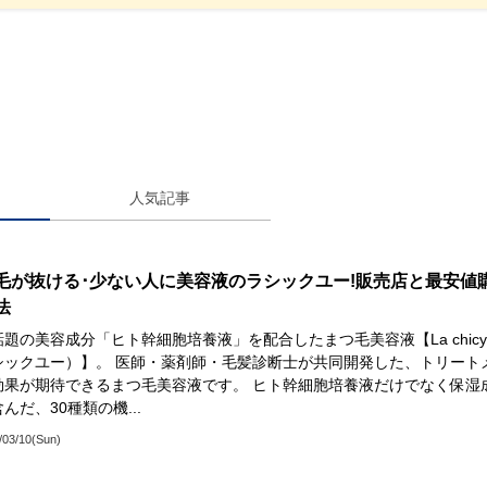
人気記事
毛が抜ける･少ない人に美容液のラシックユー!販売店と最安値
法
題の美容成分「ヒト幹細胞培養液」を配合したまつ毛美容液【La chicy
シックユー）】。 医師・薬剤師・毛髪診断士が共同開発した、トリート
効果が期待できるまつ毛美容液です。 ヒト幹細胞培養液だけでなく保湿
んだ、30種類の機...
/03/10(Sun)