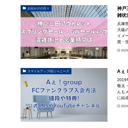
神戸三
お出かけの日々
雑状
兵庫
大級
イメ
貨・生
2024
Aぇ！
スマイルアップ/旧ジャニーズ
201
敬太
んもメ
に結成
2024