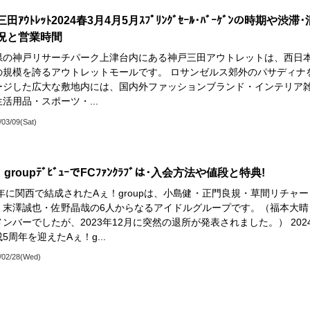
田ｱｳﾄﾚｯﾄ2024春3月4月5月ｽﾌﾟﾘﾝｸﾞｾｰﾙ･ﾊﾞｰｹﾞﾝの時期や渋滞･
況と営業時間
県の神戸リサーチパーク上津台内にある神戸三田アウトレットは、西日
の規模を誇るアウトレットモールです。 ロサンゼルス郊外のパサディナ
ージした広大な敷地内には、国内外ファッションブランド・インテリア
活用品・スポーツ・...
/03/09(Sat)
groupﾃﾞﾋﾞｭｰでFCﾌｧﾝｸﾗﾌﾞは･入会方法や値段と特典!
9年に関西で結成されたAぇ！groupは、小島健・正門良規・草間リチャー
・末澤誠也・佐野晶哉の6人からなるアイドルグループです。（福本大晴
ンバーでしたが、2023年12月に突然の退所が発表されました。） 202
5周年を迎えたAぇ！g...
/02/28(Wed)