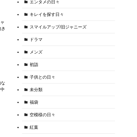
エンタメの日々
キレイを探す日々
シャ
スマイルアップ/旧ジャニーズ
飽き
ドラマ
メンズ
初詣
子供との日々
的な
田中
未分類
福袋
空模様の日々
紅葉