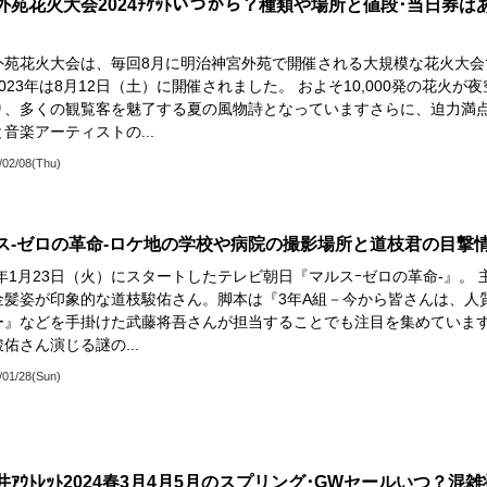
外苑花火大会2024ﾁｹｯﾄいつから？種類や場所と値段･当日券は
外苑花火大会は、毎回8月に明治神宮外苑で開催される大規模な花火大会
023年は8月12日（土）に開催されました。 およそ10,000発の花火が夜
り、多くの観覧客を魅了する夏の風物詩となっていますさらに、迫力満
音楽アーティストの...
/02/08(Thu)
ス-ゼロの革命-ロケ地の学校や病院の撮影場所と道枝君の目撃
4年1月23日（火）にスタートしたテレビ朝日『マルスｰゼロの革命-』。 
金髪姿が印象的な道枝駿佑さん。脚本は『3年A組－今から皆さんは、人
ー』などを手掛けた武藤将吾さんが担当することでも注目を集めていま
佑さん演じる謎の...
/01/28(Sun)
井ｱｳﾄﾚｯﾄ2024春3月4月5月のスプリング･GWセールいつ？混雑