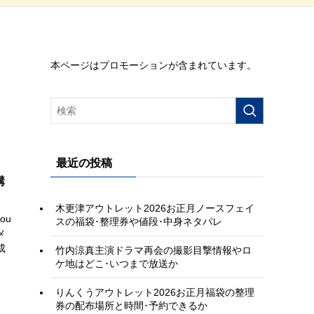
本ページはプロモーションが含まれています。
最近の投稿
購
木更津アウトレット2026お正月ノースフェイ
ou
スの福袋･整理券や値段･中身ネタバレ
メ
成
竹内涼真主演ドラマ再会の撮影目撃情報やロ
ケ地はどこ･いつまで放送か
りんくうアウトレット2026お正月福袋の整理
券の配布場所と時間･予約できるか