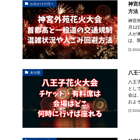
神宮
お出かけの日々
方法
神宮
月1
人が
は、開
2024
八王
未分類
八王
とし
会は
およそ
2024