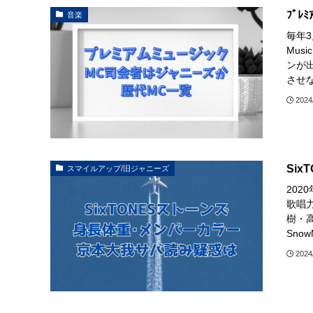
ﾌﾟﾚ
音楽
毎年3
Mus
ンが
させな
2024
Six
スマイルアップ/旧ジャニーズ
202
歌唱
樹・
Sno
2024