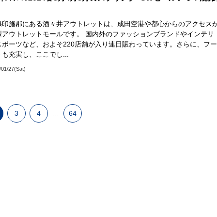
県印旛郡にある酒々井アウトレットは、成田空港や都心からのアクセス
型アウトレットモールです。 国内外のファッションブランドやインテリ
スポーツなど、およそ220店舗が入り連日賑わっています。さらに、フ
も充実し、ここでし...
/01/27(Sat)
3
4
...
64