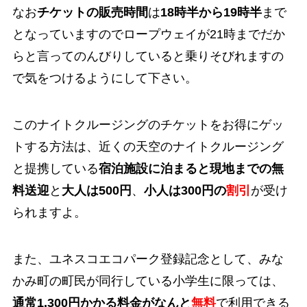
なお
チケットの販売時間
は
18時半から19時半
まで
となっていますのでロープウェイが21時までだか
らと言ってのんびりしていると乗りそびれますの
で気をつけるようにして下さい。
このナイトクルージングのチケットをお得にゲッ
トする方法は、近くの天空のナイトクルージング
と提携している
宿泊施設に泊まると現地までの無
料送迎
と
大人は500円
、
小人は300円の
割引
が受け
られますよ。
また、ユネスコエコパーク登録記念として、みな
かみ町の町民が同行している小学生に限っては、
通常1,300円かかる料金がなんと
無料
で利用できる