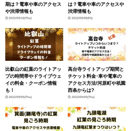
期は？電車や車のアクセス
は？電車や車のアクセスや
や渋滞情報も
渋滞情報も
2022/05/19(Thu)
2022/05/06(Fri)
比叡山の紅葉のライトアッ
高台寺ライトアップ期間と
プの時間帯やドライブウェ
チケット料金･車や電車の
イの料金・クーポン情報
アクセス方法!河原町や祇園
も！
西条からは?
2022/05/05(Thu)
2022/05/05(Thu)