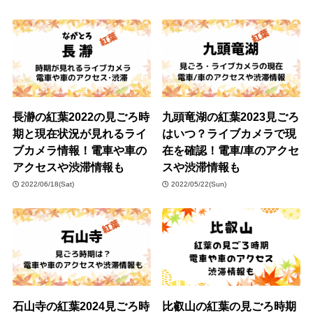
長瀞の紅葉2022の見ごろ時
九頭竜湖の紅葉2023見ごろ
期と現在状況が見れるライ
はいつ？ライブカメラで現
ブカメラ情報！電車や車の
在を確認！電車/車のアクセ
アクセスや渋滞情報も
スや渋滞情報も
2022/06/18(Sat)
2022/05/22(Sun)
石山寺の紅葉2024見ごろ時
比叡山の紅葉の見ごろ時期