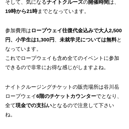
そして、気になる
ナイトクルーズ
の
開催時間
は、
19時から21時
までとなっています。
参加費用は
ロープウェイ往復代金込みで大人2,500
円、小学生は1,300円
、
未就学児については無料
と
なっています。
これでロープウェイも含め全てのイベントに参加
できるので非常にお得な感じがしますよね。
ナイトクルージングチケットの販売場所は谷川岳
ロープウェイ
6階のチケットカウンター
でとなり、
全て
現金での支払い
となるので注意して下さい
ね。