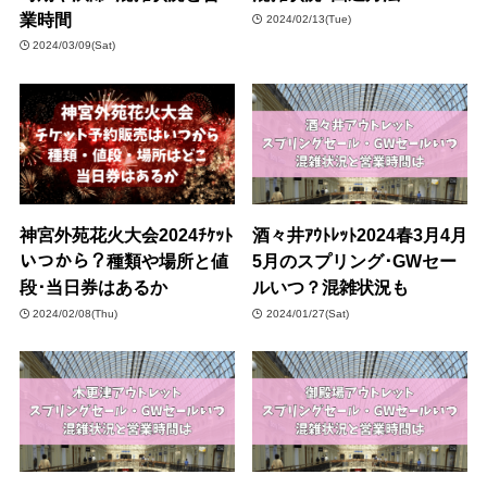
業時間
2024/02/13(Tue)
2024/03/09(Sat)
神宮外苑花火大会2024ﾁｹｯﾄ
酒々井ｱｳﾄﾚｯﾄ2024春3月4月
いつから？種類や場所と値
5月のスプリング･GWセー
段･当日券はあるか
ルいつ？混雑状況も
2024/02/08(Thu)
2024/01/27(Sat)