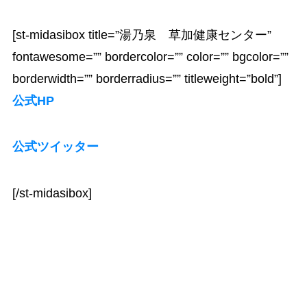
[st-midasibox title=”湯乃泉 草加健康センター”
fontawesome=”” bordercolor=”” color=”” bgcolor=””
borderwidth=”” borderradius=”” titleweight=”bold”]
公式HP
公式ツイッター
[/st-midasibox]