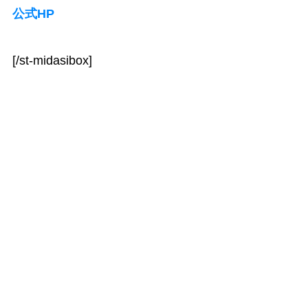
公式HP
[/st-midasibox]