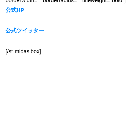
borderwidth=”” borderradius=”” titleweight=”bold”]
公式HP
公式ツイッター
[/st-midasibox]