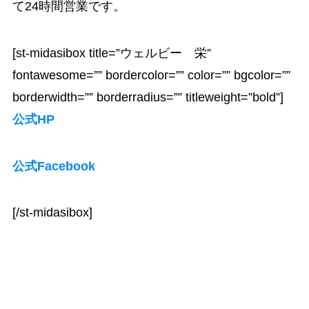
て24時間営業です。
[st-midasibox title=”ウェルビー 栄”
fontawesome=”” bordercolor=”” color=”” bgcolor=””
borderwidth=”” borderradius=”” titleweight=”bold”]
公式HP
公式Facebook
[/st-midasibox]