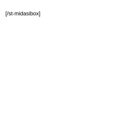
[/st-midasibox]