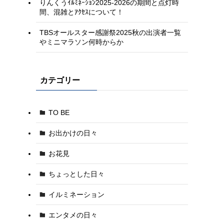
りんくうｲﾙﾐﾈｰｼｮﾝ2025-2026の期間と点灯時
間、混雑とｱｸｾｽについて！
TBSオールスター感謝祭2025秋の出演者一覧
やミニマラソン何時からか
カテゴリー
TO BE
お出かけの日々
お花見
ちょっとした日々
イルミネーション
エンタメの日々