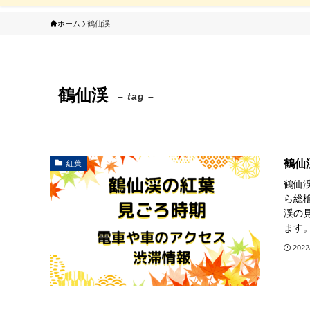
ホーム
鶴仙渓
鶴仙渓
– tag –
鶴仙
紅葉
鶴仙
ら総
渓の
ます。
2022