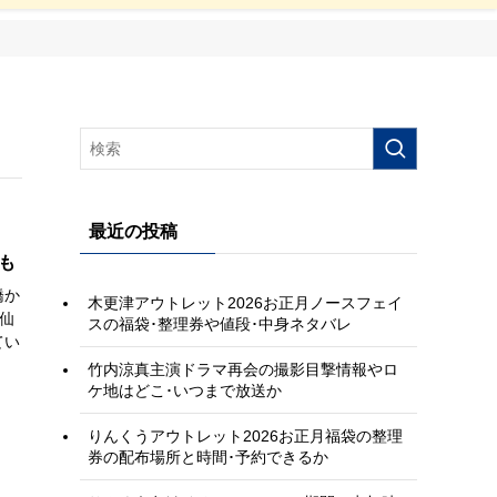
最近の投稿
も
橋か
木更津アウトレット2026お正月ノースフェイ
鶴仙
スの福袋･整理券や値段･中身ネタバレ
てい
竹内涼真主演ドラマ再会の撮影目撃情報やロ
ケ地はどこ･いつまで放送か
りんくうアウトレット2026お正月福袋の整理
券の配布場所と時間･予約できるか