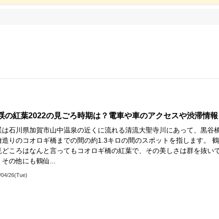
渓の紅葉2022の見ごろ時期は？電車や車のアクセスや渋滞情報
渓は石川県加賀市山中温泉の近くに流れる清流大聖寺川にあって、黒谷
檜造りのコオロギ橋までの間の約1.3キロの間のスポットを指します。 
見どころはなんと言ってもコオロギ橋の紅葉で、その美しさは群を抜い
その他にも鶴仙...
/04/26(Tue)