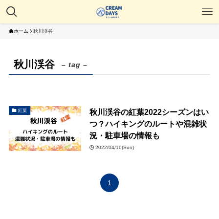
ホーム
秋川渓谷
秋川渓谷
– tag –
秋川渓谷の紅葉2022シーズンはい
紅葉
つ？ハイキングのルートや混雑状
況・駐車場の情報も
2022/04/10(Sun)
1