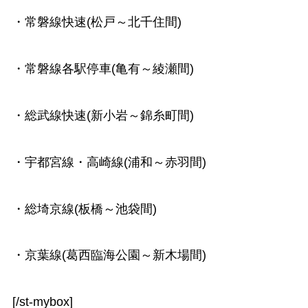
・常磐線快速(松戸～北千住間)
・常磐線各駅停車(亀有～綾瀬間)
・総武線快速(新小岩～錦糸町間)
・宇都宮線・高崎線(浦和～赤羽間)
・総埼京線(板橋～池袋間)
・京葉線(葛西臨海公園～新木場間)
[/st-mybox]