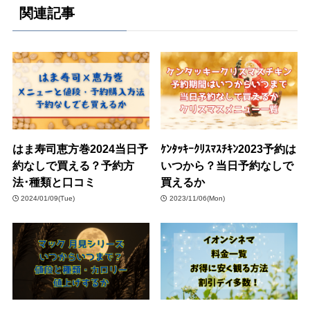
関連記事
はま寿司恵方巻2024当日予
ｹﾝﾀｯｷｰｸﾘｽﾏｽﾁｷﾝ2023予約は
約なしで買える？予約方
いつから？当日予約なしで
法･種類と口コミ
買えるか
2024/01/09(Tue)
2023/11/06(Mon)