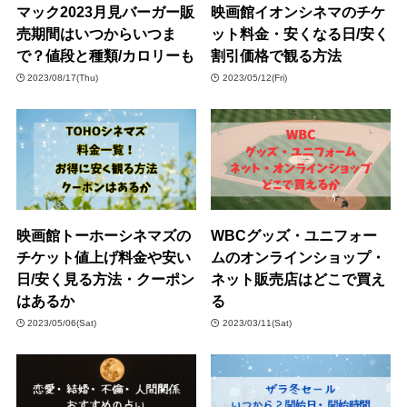
マック2023月見バーガー販
映画館イオンシネマのチケ
売期間はいつからいつま
ット料金・安くなる日/安く
で？値段と種類/カロリーも
割引価格で観る方法
2023/08/17(Thu)
2023/05/12(Fri)
映画館トーホーシネマズの
WBCグッズ・ユニフォー
チケット値上げ料金や安い
ムのオンラインショップ・
日/安く見る方法・クーポン
ネット販売店はどこで買え
はあるか
る
2023/05/06(Sat)
2023/03/11(Sat)