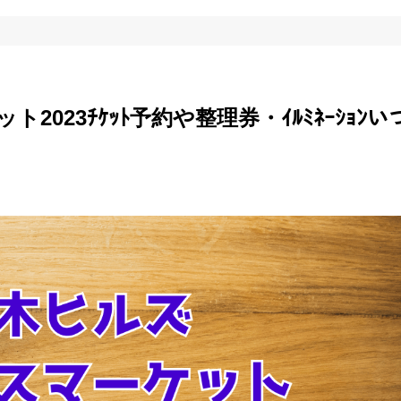
023ﾁｹｯﾄ予約や整理券・ｲﾙﾐﾈｰｼｮﾝい