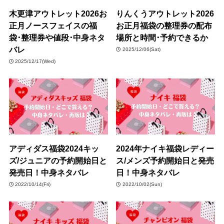
木更津アウトレット2026お
りんくうアウトレット2026
正月ノースフェイスの福
お正月福袋の整理券の配布
袋･整理券や値段･中身ネタ
場所と時間･予約できるか
バレ
2025/12/06(Sat)
2025/12/17(Wed)
アディダス福袋2024キッ
2024年ナイキ福袋レディー
ズ/ジュニアの予約開始日と
ス/メンズ予約開始日と発売
発売日！中身ネタバレ
日！中身ネタバレ
2022/10/14(Fri)
2022/10/02(Sun)